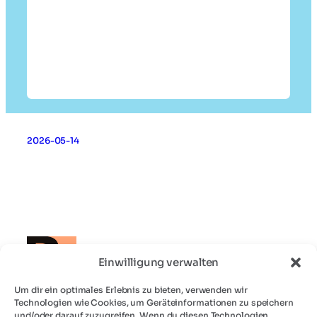
2026-05-14
Einwilligung verwalten
Um dir ein optimales Erlebnis zu bieten, verwenden wir
Technologien wie Cookies, um Geräteinformationen zu speichern
Landingpage Tool
und/oder darauf zuzugreifen. Wenn du diesen Technologien