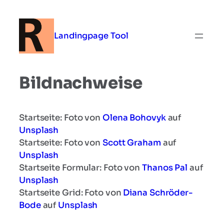
Zum
Inhalt
springen
Landingpage Tool
Bildnachweise
Startseite: Foto von
Olena Bohovyk
auf
Unsplash
Startseite: Foto von
Scott Graham
auf
Unsplash
Startseite Formular: Foto von
Thanos Pal
auf
Unsplash
Startseite Grid: Foto von
Diana Schröder-
Bode
auf
Unsplash