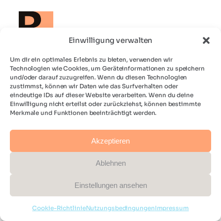
Einwilligung verwalten
Landingpage Tool
Um dir ein optimales Erlebnis zu bieten, verwenden wir
Technologien wie Cookies, um Geräteinformationen zu speichern
und/oder darauf zuzugreifen. Wenn du diesen Technologien
Schneller UX und SEO optimierte
zustimmst, können wir Daten wie das Surfverhalten oder
Landingpages
eindeutige IDs auf dieser Website verarbeiten. Wenn du deine
Einwilligung nicht erteilst oder zurückziehst, können bestimmte
Merkmale und Funktionen beeinträchtigt werden.
Impressum
Akzeptieren
Datenschutz
Bildnachweise
Ablehnen
Nutzungbedingungen
Einstellungen ansehen
Cookie-Richtlinie
Nutzungsbedingungen
Impressum